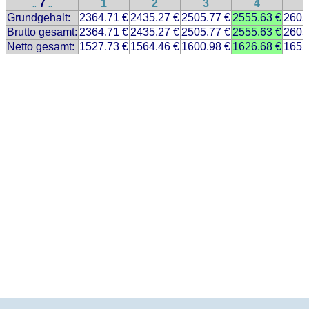
7
1
2
3
4
..
..
Grundgehalt:
2364.71 €
2435.27 €
2505.77 €
2555.63 €
2605
Brutto gesamt:
2364.71 €
2435.27 €
2505.77 €
2555.63 €
2605
Netto gesamt:
1527.73 €
1564.46 €
1600.98 €
1626.68 €
1652