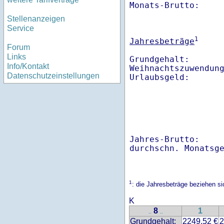
Monats-Brutto:    
Stellenanzeigen
Service
1
Jahresbeträge
Forum
Links
Grundgehalt:       
Info/Kontakt
Weihnachtszuwendung
Datenschutzeinstellungen
Jahres-Brutto:    
1
: die Jahresbeträge beziehen si
K
8
1
..
..
Grundgehalt:
2249.52 €
2