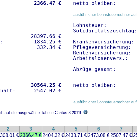
           
 2366.47 €
netto bleiben:      
ausführlicher Lohnsteuerrechner auf
Lohnsteuer:          
Solidaritätszuschlag:
          28397.66 € 

:          1834.25 €   

Krankenversicherung: 
Pflegeversicherung:  
Rentenversicherung:  
Arbeitslosenvers.:   
Abzüge gesamt:      
           
30564.25 €
netto bleiben:      
ausführlicher Lohnsteuerrechner auf
ch auf die ausgewählte Tabelle Caritas 3 2011b
2
3
4
5
6
7
308.01 €
2366.47 €
2404.32 €
2438.71 €
2473.08 €
2507.47 €
2