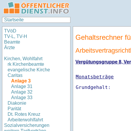
Startseite
TVöD
Gehaltsrechner fü
TV-L, TV-H
Beamte
Ärzte
Arbeitsvertragsricht
Kirchen, Wohlfahrt
Vergütungsgruppe 8, Verg
rk Kirchenbeamte
evangelische Kirche
Caritas
Monatsbeträge
Anlage 3
Anlage 31
Anlage 32
Anlage 33
Diakonie
Parität
Dt. Rotes Kreuz
Arbeiterwohlfahrt
Sozialversicherungen
weitere Tarifverträge