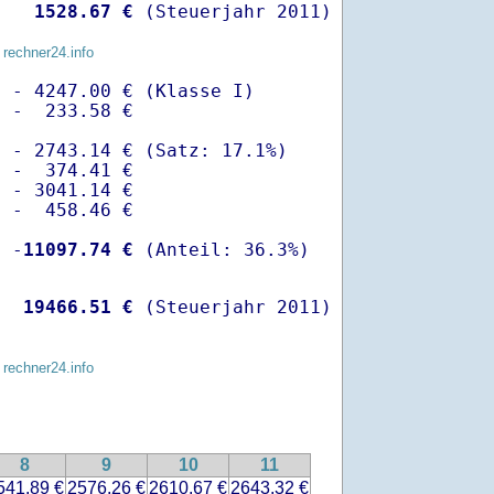
   
 1528.67 €
 (Steuerjahr 2011)
 rechner24.info
 - 4247.00 € (Klasse I)

 -  233.58 €

 - 2743.14 € (Satz: 17.1%)  

 -  374.41 € 

 - 3041.14 €

 -  458.46 €

  -
11097.74 €
   
19466.51 €
 (Steuerjahr 2011)
 rechner24.info
8
9
10
11
541.89 €
2576.26 €
2610.67 €
2643.32 €