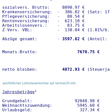
sozialvers. Brutto:     8090.97 €

Krankenversicherung:  -  386.82 € (Satz: 17.
Pflegeversicherung:   -   80.54 € 

Rentenversicherung:   -  623.10 €

Arbeitslosenvers.:    -   83.75 €

Z-Vers. VBL:          -  138.84 € (
1.81%
/
6.
Abzüge gesamt:        -
 3597.82 €
Monats-Brutto:               
 7670.75 €
netto bleiben:         
 4072.93 €
 (Steuerja
ausführlicher Lohnsteuerrechner auf rechner24.info
1
Jahresbeträge
Grundgehalt:                 92048.98 € 

Weihnachtszuwendung:          5945.60 €   
