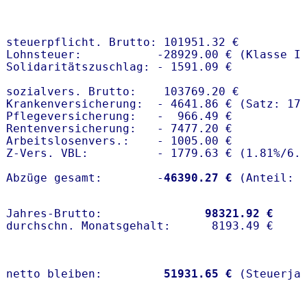
steuerpflicht. Brutto: 101951.32 €

Lohnsteuer:           -28929.00 € (Klasse I)
Solidaritätszuschlag: - 1591.09 €

sozialvers. Brutto:    103769.20 €

Krankenversicherung:  - 4641.86 € (Satz: 17
Pflegeversicherung:   -  966.49 € 

Rentenversicherung:   - 7477.20 €

Arbeitslosenvers.:    - 1005.00 €

Z-Vers. VBL:          - 1779.63 € (
1.81%
/
6.
Abzüge gesamt:        -
46390.27 €
Jahres-Brutto:               
98321.92 €
netto bleiben:         
51931.65 €
 (Steuerja