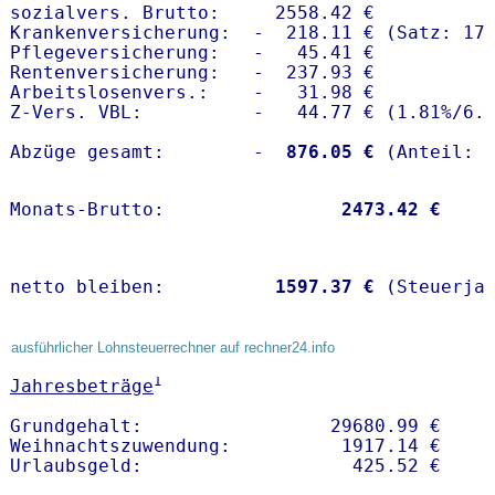
sozialvers. Brutto:     2558.42 €

Krankenversicherung:  -  218.11 € (Satz: 17.
Pflegeversicherung:   -   45.41 € 

Rentenversicherung:   -  237.93 €

Arbeitslosenvers.:    -   31.98 €

Z-Vers. VBL:          -   44.77 € (
1.81%
/
6.
Abzüge gesamt:        -
  876.05 €
Monats-Brutto:               
 2473.42 €
netto bleiben:         
 1597.37 €
 (Steuerja
ausführlicher Lohnsteuerrechner auf rechner24.info
1
Jahresbeträge
Grundgehalt:                 29680.99 € 

Weihnachtszuwendung:          1917.14 €   
