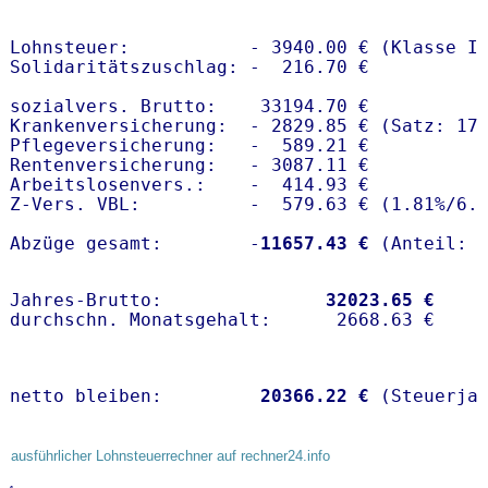
Lohnsteuer:           - 3940.00 € (Klasse I)
Solidaritätszuschlag: -  216.70 €

sozialvers. Brutto:    33194.70 €

Krankenversicherung:  - 2829.85 € (Satz: 17.
Pflegeversicherung:   -  589.21 € 

Rentenversicherung:   - 3087.11 €

Arbeitslosenvers.:    -  414.93 €

Z-Vers. VBL:          -  579.63 € (
1.81%
/
6.
Abzüge gesamt:        -
11657.43 €
Jahres-Brutto:               
32023.65 €
netto bleiben:         
20366.22 €
 (Steuerja
ausführlicher Lohnsteuerrechner auf rechner24.info