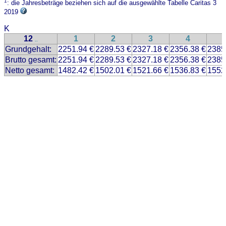
1
: die Jahresbeträge beziehen sich auf die ausgewählte Tabelle Caritas 3
2019
K
12
1
2
3
4
..
Grundgehalt:
2251.94 €
2289.53 €
2327.18 €
2356.38 €
2385
Brutto gesamt:
2251.94 €
2289.53 €
2327.18 €
2356.38 €
2385
Netto gesamt:
1482.42 €
1502.01 €
1521.66 €
1536.83 €
1552