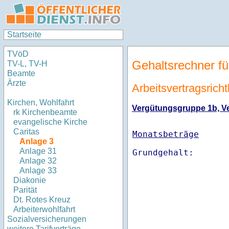
Startseite
TVöD
Gehaltsrechner fü
TV-L, TV-H
Beamte
Ärzte
Arbeitsvertragsricht
Kirchen, Wohlfahrt
Vergütungsgruppe 1b, Ver
rk Kirchenbeamte
evangelische Kirche
Caritas
Monatsbeträge
Anlage 3
Anlage 31
Anlage 32
Anlage 33
Diakonie
Parität
Dt. Rotes Kreuz
Arbeiterwohlfahrt
Sozialversicherungen
weitere Tarifverträge