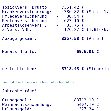
sozialvers. Brutto:     7351.42 €

Krankenversicherung:  -  386.82 € (Satz: 17.
Pflegeversicherung:   -   80.54 € 

Rentenversicherung:   -  623.10 €

Arbeitslosenvers.:    -   83.75 €

Z-Vers. VBL:          -  126.27 € (
1.81%
/
6.
Abzüge gesamt:        -
 3257.58 €
Monats-Brutto:               
 6976.01 €
netto bleiben:         
 3718.43 €
 (Steuerja
ausführlicher Lohnsteuerrechner auf rechner24.info
1
Jahresbeträge
Grundgehalt:                 83712.10 € 

Weihnachtszuwendung:          5407.10 €   
