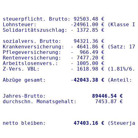
steuerpflicht. Brutto: 92503.48 €

Lohnsteuer:           -24961.00 € (Klasse I)
Solidaritätszuschlag: - 1372.85 €

sozialvers. Brutto:    94321.36 €

Krankenversicherung:  - 4641.86 € (Satz: 17
Pflegeversicherung:   -  966.49 € 

Rentenversicherung:   - 7477.20 €

Arbeitslosenvers.:    - 1005.00 €

Z-Vers. VBL:          - 1618.98 € (
1.81%
/
6.
Abzüge gesamt:        -
42043.38 €
Jahres-Brutto:               
89446.54 €
netto bleiben:         
47403.16 €
 (Steuerja