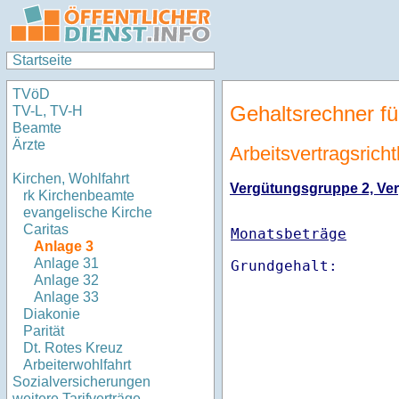
Startseite
TVöD
Gehaltsrechner fü
TV-L, TV-H
Beamte
Ärzte
Arbeitsvertragsricht
Kirchen, Wohlfahrt
Vergütungsgruppe 2, Verg
rk Kirchenbeamte
evangelische Kirche
Caritas
Monatsbeträge
Anlage 3
Anlage 31
Anlage 32
Anlage 33
Diakonie
Parität
Dt. Rotes Kreuz
Arbeiterwohlfahrt
Sozialversicherungen
weitere Tarifverträge