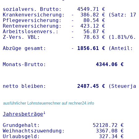
sozialvers. Brutto:     4549.71 €

Krankenversicherung:  -  386.82 € (Satz: 17.
Pflegeversicherung:   -   80.54 € 

Rentenversicherung:   -  423.12 €

Arbeitslosenvers.:    -   56.87 €

Z-Vers. VBL:          -   78.63 € (
1.81%
/
6.
Abzüge gesamt:        -
 1856.61 €
Monats-Brutto:               
 4344.06 €
netto bleiben:         
 2487.45 €
 (Steuerja
ausführlicher Lohnsteuerrechner auf rechner24.info
1
Jahresbeträge
Grundgehalt:                 52128.72 € 

Weihnachtszuwendung:          3367.08 €   
