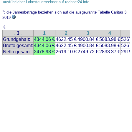
ausführlicher Lohnsteuerrechner auf rechner24.info
1
: die Jahresbeträge beziehen sich auf die ausgewählte Tabelle Caritas 3
2019
K
3
1
2
3
4
..
..
Grundgehalt:
4344.06 €
4622.45 €
4900.84 €
5083.98 €
5267
Brutto gesamt:
4344.06 €
4622.45 €
4900.84 €
5083.98 €
5267
Netto gesamt:
2478.93 €
2619.10 €
2749.72 €
2833.37 €
2915