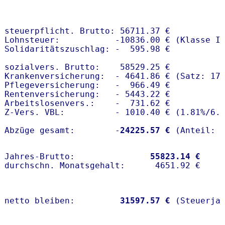
steuerpflicht. Brutto: 56711.37 €

Lohnsteuer:           -10836.00 € (Klasse I)
Solidaritätszuschlag: -  595.98 €

sozialvers. Brutto:    58529.25 €

Krankenversicherung:  - 4641.86 € (Satz: 17
Pflegeversicherung:   -  966.49 € 

Rentenversicherung:   - 5443.22 €

Arbeitslosenvers.:    -  731.62 €

Z-Vers. VBL:          - 1010.40 € (
1.81%
/
6.
Abzüge gesamt:        -
24225.57 €
Jahres-Brutto:               
55823.14 €
netto bleiben:         
31597.57 €
 (Steuerja