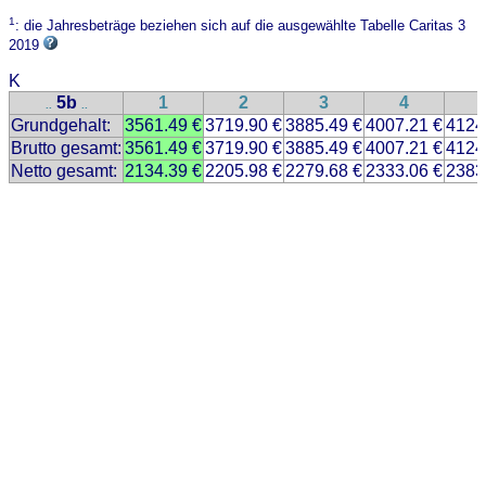
1
: die Jahresbeträge beziehen sich auf die ausgewählte Tabelle Caritas 3
2019
K
5b
1
2
3
4
..
..
Grundgehalt:
3561.49 €
3719.90 €
3885.49 €
4007.21 €
4124
Brutto gesamt:
3561.49 €
3719.90 €
3885.49 €
4007.21 €
4124
Netto gesamt:
2134.39 €
2205.98 €
2279.68 €
2333.06 €
2383