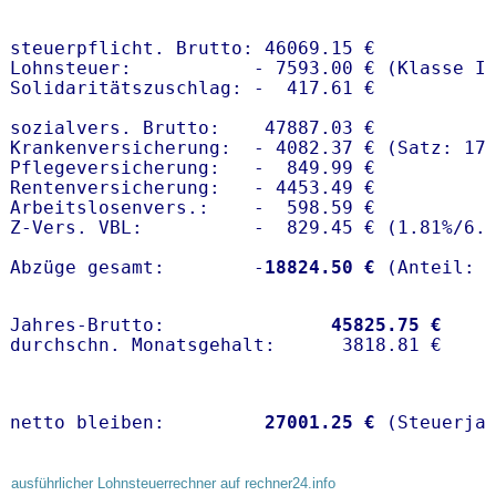
steuerpflicht. Brutto: 46069.15 €

Lohnsteuer:           - 7593.00 € (Klasse I)
Solidaritätszuschlag: -  417.61 €

sozialvers. Brutto:    47887.03 €

Krankenversicherung:  - 4082.37 € (Satz: 17.
Pflegeversicherung:   -  849.99 € 

Rentenversicherung:   - 4453.49 €

Arbeitslosenvers.:    -  598.59 €

Z-Vers. VBL:          -  829.45 € (
1.81%
/
6.
Abzüge gesamt:        -
18824.50 €
Jahres-Brutto:               
45825.75 €
netto bleiben:         
27001.25 €
 (Steuerja
ausführlicher Lohnsteuerrechner auf rechner24.info