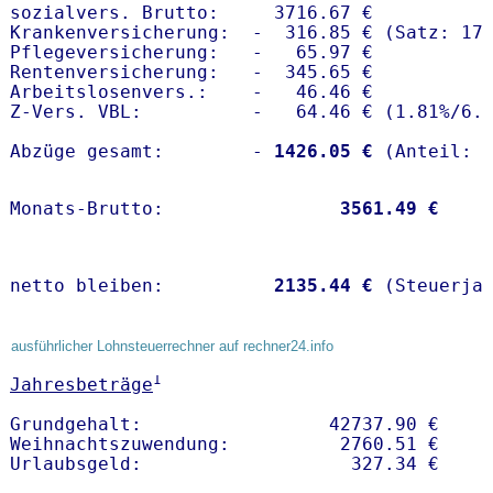
sozialvers. Brutto:     3716.67 €

Krankenversicherung:  -  316.85 € (Satz: 17.
Pflegeversicherung:   -   65.97 € 

Rentenversicherung:   -  345.65 €

Arbeitslosenvers.:    -   46.46 €

Z-Vers. VBL:          -   64.46 € (
1.81%
/
6.
Abzüge gesamt:        -
 1426.05 €
Monats-Brutto:               
 3561.49 €
netto bleiben:         
 2135.44 €
 (Steuerja
ausführlicher Lohnsteuerrechner auf rechner24.info
1
Jahresbeträge
Grundgehalt:                 42737.90 € 

Weihnachtszuwendung:          2760.51 €   
