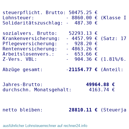
steuerpflicht. Brutto: 50475.25 €

Lohnsteuer:           - 8860.00 € (Klasse I)
Solidaritätszuschlag: -  487.30 €

sozialvers. Brutto:    52293.13 €

Krankenversicherung:  - 4457.99 € (Satz: 17.
Pflegeversicherung:   -  928.20 € 

Rentenversicherung:   - 4863.26 €

Arbeitslosenvers.:    -  653.66 €

Z-Vers. VBL:          -  904.36 € (
1.81%
/
6.
Abzüge gesamt:        -
21154.77 €
Jahres-Brutto:               
49964.88 €
netto bleiben:         
28810.11 €
 (Steuerja
ausführlicher Lohnsteuerrechner auf rechner24.info