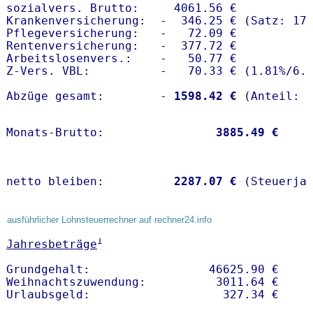
sozialvers. Brutto:     4061.56 €

Krankenversicherung:  -  346.25 € (Satz: 17.
Pflegeversicherung:   -   72.09 € 

Rentenversicherung:   -  377.72 €

Arbeitslosenvers.:    -   50.77 €

Z-Vers. VBL:          -   70.33 € (
1.81%
/
6.
Abzüge gesamt:        -
 1598.42 €
Monats-Brutto:               
 3885.49 €
netto bleiben:         
 2287.07 €
 (Steuerja
ausführlicher Lohnsteuerrechner auf rechner24.info
1
Jahresbeträge
Grundgehalt:                 46625.90 € 

Weihnachtszuwendung:          3011.64 €   
