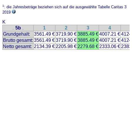
1
: die Jahresbeträge beziehen sich auf die ausgewählte Tabelle Caritas 3
2019
K
5b
1
2
3
4
..
..
Grundgehalt:
3561.49 €
3719.90 €
3885.49 €
4007.21 €
4124
Brutto gesamt:
3561.49 €
3719.90 €
3885.49 €
4007.21 €
4124
Netto gesamt:
2134.39 €
2205.98 €
2279.68 €
2333.06 €
2383