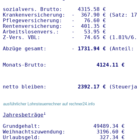
sozialvers. Brutto:     4315.58 €

Krankenversicherung:  -  367.90 € (Satz: 17.
Pflegeversicherung:   -   76.60 € 

Rentenversicherung:   -  401.35 €

Arbeitslosenvers.:    -   53.95 €

Z-Vers. VBL:          -   74.65 € (
1.81%
/
6.
Abzüge gesamt:        -
 1731.94 €
Monats-Brutto:               
 4124.11 €
netto bleiben:         
 2392.17 €
 (Steuerja
ausführlicher Lohnsteuerrechner auf rechner24.info
1
Jahresbeträge
Grundgehalt:                 49489.34 € 

Weihnachtszuwendung:          3196.60 €   
