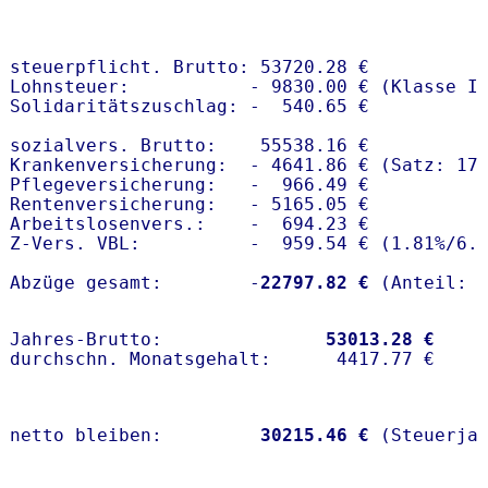
steuerpflicht. Brutto: 53720.28 €

Lohnsteuer:           - 9830.00 € (Klasse I)
Solidaritätszuschlag: -  540.65 €

sozialvers. Brutto:    55538.16 €

Krankenversicherung:  - 4641.86 € (Satz: 17.
Pflegeversicherung:   -  966.49 € 

Rentenversicherung:   - 5165.05 €

Arbeitslosenvers.:    -  694.23 €

Z-Vers. VBL:          -  959.54 € (
1.81%
/
6.
Abzüge gesamt:        -
22797.82 €
Jahres-Brutto:               
53013.28 €
netto bleiben:         
30215.46 €
 (Steuerja