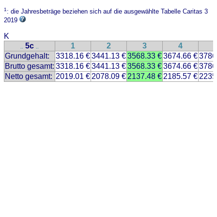
1
: die Jahresbeträge beziehen sich auf die ausgewählte Tabelle Caritas 3
2019
K
5c
1
2
3
4
..
..
Grundgehalt:
3318.16 €
3441.13 €
3568.33 €
3674.66 €
3786
Brutto gesamt:
3318.16 €
3441.13 €
3568.33 €
3674.66 €
3786
Netto gesamt:
2019.01 €
2078.09 €
2137.48 €
2185.57 €
2235