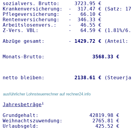
sozialvers. Brutto:     3723.95 €

Krankenversicherung:  -  317.47 € (Satz: 17.
Pflegeversicherung:   -   66.10 € 

Rentenversicherung:   -  346.33 €

Arbeitslosenvers.:    -   46.55 €

Z-Vers. VBL:          -   64.59 € (
1.81%
/
6.
Abzüge gesamt:        -
 1429.72 €
Monats-Brutto:               
 3568.33 €
netto bleiben:         
 2138.61 €
 (Steuerja
ausführlicher Lohnsteuerrechner auf rechner24.info
1
Jahresbeträge
Grundgehalt:                 42819.98 € 

Weihnachtszuwendung:          2765.81 €   
