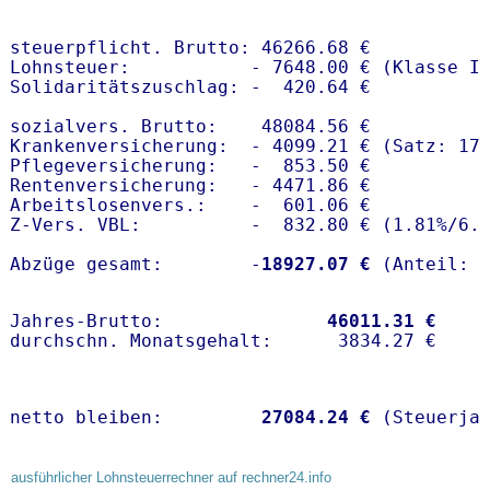
steuerpflicht. Brutto: 46266.68 €

Lohnsteuer:           - 7648.00 € (Klasse I)
Solidaritätszuschlag: -  420.64 €

sozialvers. Brutto:    48084.56 €

Krankenversicherung:  - 4099.21 € (Satz: 17.
Pflegeversicherung:   -  853.50 € 

Rentenversicherung:   - 4471.86 €

Arbeitslosenvers.:    -  601.06 €

Z-Vers. VBL:          -  832.80 € (
1.81%
/
6.
Abzüge gesamt:        -
18927.07 €
Jahres-Brutto:               
46011.31 €
netto bleiben:         
27084.24 €
 (Steuerja
ausführlicher Lohnsteuerrechner auf rechner24.info