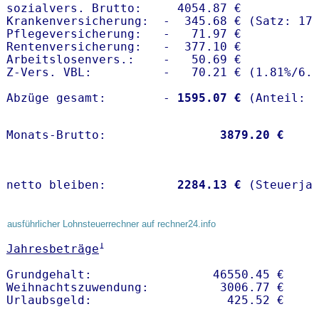
sozialvers. Brutto:     4054.87 €

Krankenversicherung:  -  345.68 € (Satz: 17.
Pflegeversicherung:   -   71.97 € 

Rentenversicherung:   -  377.10 €

Arbeitslosenvers.:    -   50.69 €

Z-Vers. VBL:          -   70.21 € (
1.81%
/
6.
Abzüge gesamt:        -
 1595.07 €
Monats-Brutto:               
 3879.20 €
netto bleiben:         
 2284.13 €
 (Steuerja
ausführlicher Lohnsteuerrechner auf rechner24.info
1
Jahresbeträge
Grundgehalt:                 46550.45 € 

Weihnachtszuwendung:          3006.77 €   
