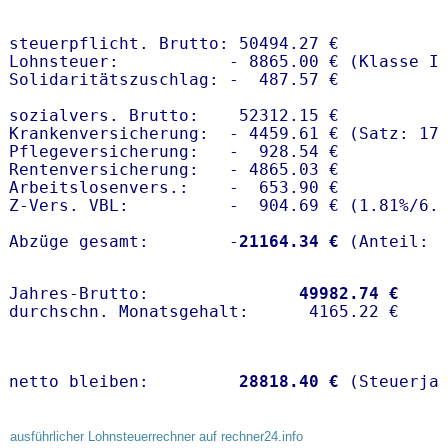
steuerpflicht. Brutto: 50494.27 €

Lohnsteuer:           - 8865.00 € (Klasse I)
Solidaritätszuschlag: -  487.57 €

sozialvers. Brutto:    52312.15 €

Krankenversicherung:  - 4459.61 € (Satz: 17.
Pflegeversicherung:   -  928.54 € 

Rentenversicherung:   - 4865.03 €

Arbeitslosenvers.:    -  653.90 €

Z-Vers. VBL:          -  904.69 € (
1.81%
/
6.
Abzüge gesamt:        -
21164.34 €
Jahres-Brutto:               
49982.74 €
netto bleiben:         
28818.40 €
 (Steuerja
ausführlicher Lohnsteuerrechner auf rechner24.info