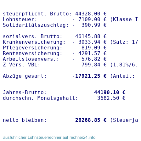
steuerpflicht. Brutto: 44328.00 €

Lohnsteuer:           - 7109.00 € (Klasse I)
Solidaritätszuschlag: -  390.99 €

sozialvers. Brutto:    46145.88 €

Krankenversicherung:  - 3933.94 € (Satz: 17.
Pflegeversicherung:   -  819.09 € 

Rentenversicherung:   - 4291.57 €

Arbeitslosenvers.:    -  576.82 €

Z-Vers. VBL:          -  799.84 € (
1.81%
/
6.
Abzüge gesamt:        -
17921.25 €
Jahres-Brutto:               
44190.10 €
netto bleiben:         
26268.85 €
 (Steuerja
ausführlicher Lohnsteuerrechner auf rechner24.info