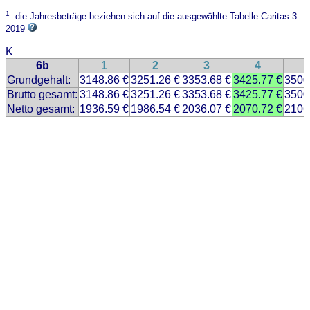
1
: die Jahresbeträge beziehen sich auf die ausgewählte Tabelle Caritas 3
2019
K
6b
1
2
3
4
..
..
Grundgehalt:
3148.86 €
3251.26 €
3353.68 €
3425.77 €
3500
Brutto gesamt:
3148.86 €
3251.26 €
3353.68 €
3425.77 €
3500
Netto gesamt:
1936.59 €
1986.54 €
2036.07 €
2070.72 €
2106