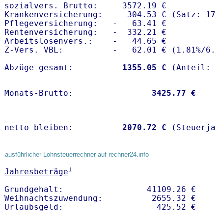
sozialvers. Brutto:     3572.19 €

Krankenversicherung:  -  304.53 € (Satz: 17.
Pflegeversicherung:   -   63.41 € 

Rentenversicherung:   -  332.21 €

Arbeitslosenvers.:    -   44.65 €

Z-Vers. VBL:          -   62.01 € (
1.81%
/
6.
Abzüge gesamt:        -
 1355.05 €
Monats-Brutto:               
 3425.77 €
netto bleiben:         
 2070.72 €
 (Steuerja
ausführlicher Lohnsteuerrechner auf rechner24.info
1
Jahresbeträge
Grundgehalt:                 41109.26 € 

Weihnachtszuwendung:          2655.32 €   
