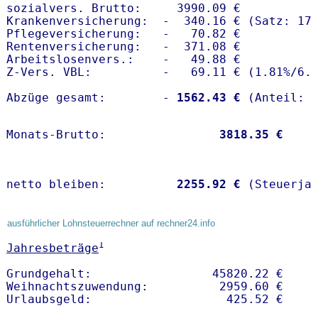
sozialvers. Brutto:     3990.09 €

Krankenversicherung:  -  340.16 € (Satz: 17.
Pflegeversicherung:   -   70.82 € 

Rentenversicherung:   -  371.08 €

Arbeitslosenvers.:    -   49.88 €

Z-Vers. VBL:          -   69.11 € (
1.81%
/
6.
Abzüge gesamt:        -
 1562.43 €
Monats-Brutto:               
 3818.35 €
netto bleiben:         
 2255.92 €
 (Steuerja
ausführlicher Lohnsteuerrechner auf rechner24.info
1
Jahresbeträge
Grundgehalt:                 45820.22 € 

Weihnachtszuwendung:          2959.60 €   
