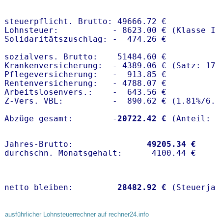
steuerpflicht. Brutto: 49666.72 €

Lohnsteuer:           - 8623.00 € (Klasse I)
Solidaritätszuschlag: -  474.26 €

sozialvers. Brutto:    51484.60 €

Krankenversicherung:  - 4389.06 € (Satz: 17.
Pflegeversicherung:   -  913.85 € 

Rentenversicherung:   - 4788.07 €

Arbeitslosenvers.:    -  643.56 €

Z-Vers. VBL:          -  890.62 € (
1.81%
/
6.
Abzüge gesamt:        -
20722.42 €
Jahres-Brutto:               
49205.34 €
netto bleiben:         
28482.92 €
 (Steuerja
ausführlicher Lohnsteuerrechner auf rechner24.info