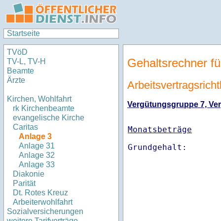
Startseite
TVöD
Gehaltsrechner fü
TV-L, TV-H
Beamte
Ärzte
Arbeitsvertragsricht
Kirchen, Wohlfahrt
Vergütungsgruppe 7, Verg
rk Kirchenbeamte
evangelische Kirche
Caritas
Monatsbeträge
Anlage 3
Anlage 31
Anlage 32
Anlage 33
Diakonie
Parität
Dt. Rotes Kreuz
Arbeiterwohlfahrt
Sozialversicherungen
weitere Tarifverträge