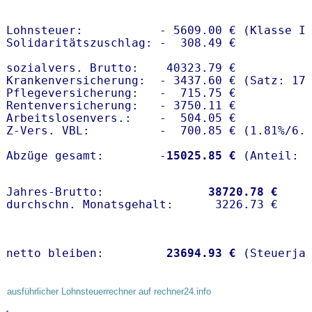
Lohnsteuer:           - 5609.00 € (Klasse I)
Solidaritätszuschlag: -  308.49 €

sozialvers. Brutto:    40323.79 €

Krankenversicherung:  - 3437.60 € (Satz: 17.
Pflegeversicherung:   -  715.75 € 

Rentenversicherung:   - 3750.11 €

Arbeitslosenvers.:    -  504.05 €

Z-Vers. VBL:          -  700.85 € (
1.81%
/
6.
Abzüge gesamt:        -
15025.85 €
Jahres-Brutto:               
38720.78 €
netto bleiben:         
23694.93 €
 (Steuerja
ausführlicher Lohnsteuerrechner auf rechner24.info