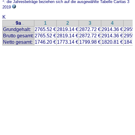
1
: die Jahresbeträge beziehen sich auf die ausgewählte Tabelle Caritas 3
2019
K
9a
1
2
3
4
..
..
Grundgehalt:
2765.52 €
2819.14 €
2872.72 €
2914.36 €
2955
Brutto gesamt:
2765.52 €
2819.14 €
2872.72 €
2914.36 €
2955
Netto gesamt:
1746.20 €
1773.14 €
1799.98 €
1820.81 €
1841