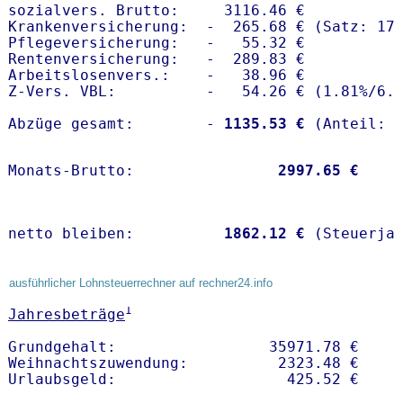
sozialvers. Brutto:     3116.46 €

Krankenversicherung:  -  265.68 € (Satz: 17.
Pflegeversicherung:   -   55.32 € 

Rentenversicherung:   -  289.83 €

Arbeitslosenvers.:    -   38.96 €

Z-Vers. VBL:          -   54.26 € (
1.81%
/
6.
Abzüge gesamt:        -
 1135.53 €
Monats-Brutto:               
 2997.65 €
netto bleiben:         
 1862.12 €
 (Steuerja
ausführlicher Lohnsteuerrechner auf rechner24.info
1
Jahresbeträge
Grundgehalt:                 35971.78 € 

Weihnachtszuwendung:          2323.48 €   
