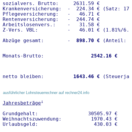
sozialvers. Brutto:     2631.59 €

Krankenversicherung:  -  224.34 € (Satz: 17.
Pflegeversicherung:   -   46.71 € 

Rentenversicherung:   -  244.74 €

Arbeitslosenvers.:    -   31.58 €

Z-Vers. VBL:          -   46.01 € (
1.81%
/
6.
Abzüge gesamt:        -
  898.70 €
Monats-Brutto:               
 2542.16 €
netto bleiben:         
 1643.46 €
 (Steuerja
ausführlicher Lohnsteuerrechner auf rechner24.info
1
Jahresbeträge
Grundgehalt:                 30505.97 € 

Weihnachtszuwendung:          1970.43 €   
