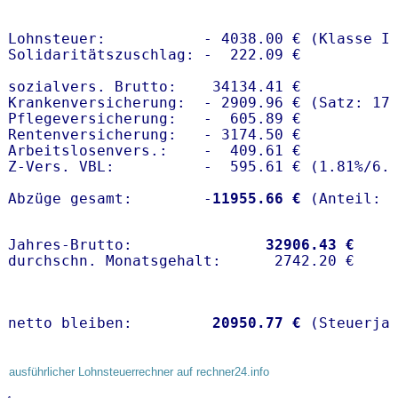
Lohnsteuer:           - 4038.00 € (Klasse I)
Solidaritätszuschlag: -  222.09 €

sozialvers. Brutto:    34134.41 €

Krankenversicherung:  - 2909.96 € (Satz: 17.
Pflegeversicherung:   -  605.89 € 

Rentenversicherung:   - 3174.50 €

Arbeitslosenvers.:    -  409.61 €

Z-Vers. VBL:          -  595.61 € (
1.81%
/
6.
Abzüge gesamt:        -
11955.66 €
Jahres-Brutto:               
32906.43 €
netto bleiben:         
20950.77 €
 (Steuerja
ausführlicher Lohnsteuerrechner auf rechner24.info