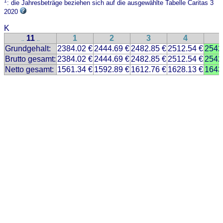
1
: die Jahresbeträge beziehen sich auf die ausgewählte Tabelle Caritas 3
2020
K
11
1
2
3
4
..
..
Grundgehalt:
2384.02 €
2444.69 €
2482.85 €
2512.54 €
2542
Brutto gesamt:
2384.02 €
2444.69 €
2482.85 €
2512.54 €
2542
Netto gesamt:
1561.34 €
1592.89 €
1612.76 €
1628.13 €
1643