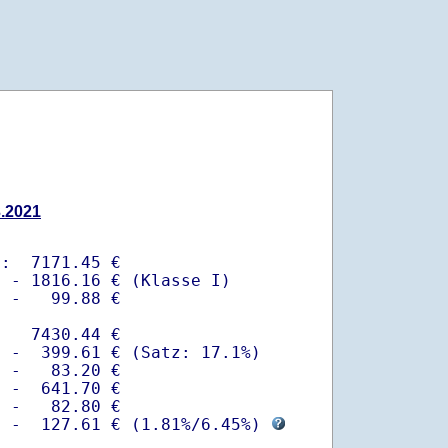
3.2021
:  7171.45 €

 - 1816.16 € (Klasse I)

 -   99.88 €

   7430.44 €

 -  399.61 € (Satz: 17.1%)  

 -   83.20 € 

 -  641.70 €

 -   82.80 €

  -  127.61 € (
1.81%
/
6.45%
) 