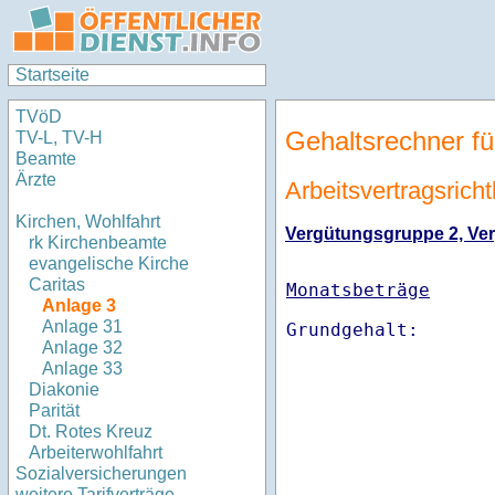
Startseite
TVöD
Gehaltsrechner fü
TV-L, TV-H
Beamte
Ärzte
Arbeitsvertragsricht
Kirchen, Wohlfahrt
Vergütungsgruppe 2, Verg
rk Kirchenbeamte
evangelische Kirche
Caritas
Monatsbeträge
Anlage 3
Anlage 31
Anlage 32
Anlage 33
Diakonie
Parität
Dt. Rotes Kreuz
Arbeiterwohlfahrt
Sozialversicherungen
weitere Tarifverträge