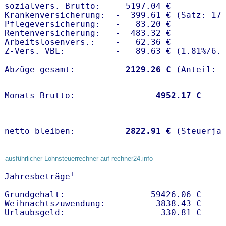
sozialvers. Brutto:     5197.04 €

Krankenversicherung:  -  399.61 € (Satz: 17.
Pflegeversicherung:   -   83.20 € 

Rentenversicherung:   -  483.32 €

Arbeitslosenvers.:    -   62.36 €

Z-Vers. VBL:          -   89.63 € (
1.81%
/
6.
Abzüge gesamt:        -
 2129.26 €
Monats-Brutto:               
 4952.17 €
netto bleiben:         
 2822.91 €
 (Steuerja
ausführlicher Lohnsteuerrechner auf rechner24.info
1
Jahresbeträge
Grundgehalt:                 59426.06 € 

Weihnachtszuwendung:          3838.43 €   
