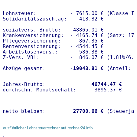
Lohnsteuer:           - 7615.00 € (Klasse I)
Solidaritätszuschlag: -  418.82 €

sozialvers. Brutto:    48865.01 €

Krankenversicherung:  - 4165.74 € (Satz: 17.
Pflegeversicherung:   -  867.35 € 

Rentenversicherung:   - 4544.45 €

Arbeitslosenvers.:    -  586.38 €

Z-Vers. VBL:          -  846.07 € (
1.81%
/
6.
Abzüge gesamt:        -
19043.81 €
Jahres-Brutto:               
46744.47 €
netto bleiben:         
27700.66 €
 (Steuerja
ausführlicher Lohnsteuerrechner auf rechner24.info