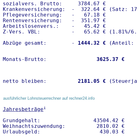
sozialvers. Brutto:     3784.67 €

Krankenversicherung:  -  322.64 € (Satz: 17.
Pflegeversicherung:   -   67.18 € 

Rentenversicherung:   -  351.97 €

Arbeitslosenvers.:    -   45.42 €

Z-Vers. VBL:          -   65.62 € (
1.81%
/
6.
Abzüge gesamt:        -
 1444.32 €
Monats-Brutto:               
 3625.37 €
netto bleiben:         
 2181.05 €
 (Steuerja
ausführlicher Lohnsteuerrechner auf rechner24.info
1
Jahresbeträge
Grundgehalt:                 43504.42 € 

Weihnachtszuwendung:          2810.02 €   
