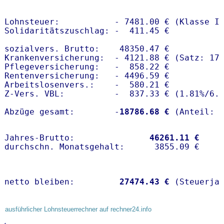
Lohnsteuer:           - 7481.00 € (Klasse I)
Solidaritätszuschlag: -  411.45 €

sozialvers. Brutto:    48350.47 €

Krankenversicherung:  - 4121.88 € (Satz: 17.
Pflegeversicherung:   -  858.22 € 

Rentenversicherung:   - 4496.59 €

Arbeitslosenvers.:    -  580.21 €

Z-Vers. VBL:          -  837.33 € (
1.81%
/
6.
Abzüge gesamt:        -
18786.68 €
Jahres-Brutto:               
46261.11 €
netto bleiben:         
27474.43 €
 (Steuerja
ausführlicher Lohnsteuerrechner auf rechner24.info