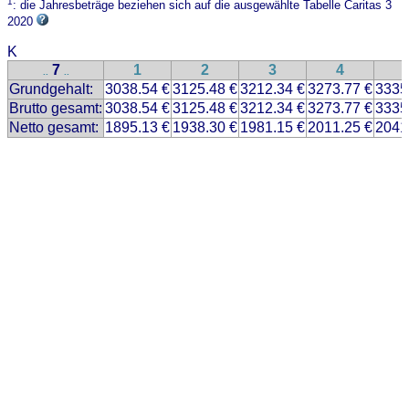
1
: die Jahresbeträge beziehen sich auf die ausgewählte Tabelle Caritas 3
2020
K
7
1
2
3
4
..
..
Grundgehalt:
3038.54 €
3125.48 €
3212.34 €
3273.77 €
3335
Brutto gesamt:
3038.54 €
3125.48 €
3212.34 €
3273.77 €
3335
Netto gesamt:
1895.13 €
1938.30 €
1981.15 €
2011.25 €
2041