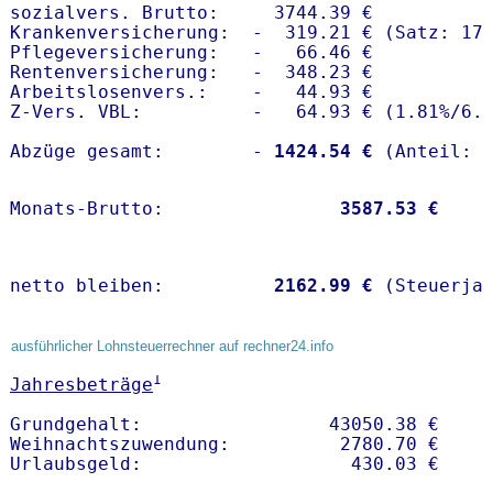
sozialvers. Brutto:     3744.39 €

Krankenversicherung:  -  319.21 € (Satz: 17.
Pflegeversicherung:   -   66.46 € 

Rentenversicherung:   -  348.23 €

Arbeitslosenvers.:    -   44.93 €

Z-Vers. VBL:          -   64.93 € (
1.81%
/
6.
Abzüge gesamt:        -
 1424.54 €
Monats-Brutto:               
 3587.53 €
netto bleiben:         
 2162.99 €
 (Steuerja
ausführlicher Lohnsteuerrechner auf rechner24.info
1
Jahresbeträge
Grundgehalt:                 43050.38 € 

Weihnachtszuwendung:          2780.70 €   
