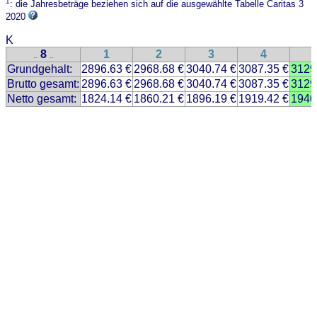
1
: die Jahresbeträge beziehen sich auf die ausgewählte Tabelle Caritas 3
2020
K
8
1
2
3
4
..
..
Grundgehalt:
2896.63 €
2968.68 €
3040.74 €
3087.35 €
3129
Brutto gesamt:
2896.63 €
2968.68 €
3040.74 €
3087.35 €
3129
Netto gesamt:
1824.14 €
1860.21 €
1896.19 €
1919.42 €
1940