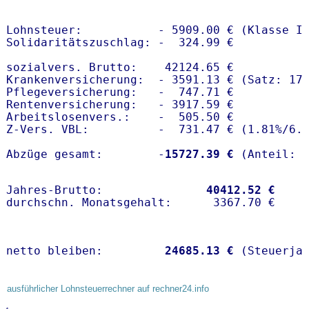
Lohnsteuer:           - 5909.00 € (Klasse I)
Solidaritätszuschlag: -  324.99 €

sozialvers. Brutto:    42124.65 €

Krankenversicherung:  - 3591.13 € (Satz: 17.
Pflegeversicherung:   -  747.71 € 

Rentenversicherung:   - 3917.59 €

Arbeitslosenvers.:    -  505.50 €

Z-Vers. VBL:          -  731.47 € (
1.81%
/
6.
Abzüge gesamt:        -
15727.39 €
Jahres-Brutto:               
40412.52 €
netto bleiben:         
24685.13 €
 (Steuerja
ausführlicher Lohnsteuerrechner auf rechner24.info