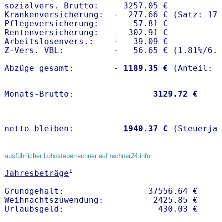
sozialvers. Brutto:     3257.05 €

Krankenversicherung:  -  277.66 € (Satz: 17.
Pflegeversicherung:   -   57.81 € 

Rentenversicherung:   -  302.91 €

Arbeitslosenvers.:    -   39.09 €

Z-Vers. VBL:          -   56.65 € (
1.81%
/
6.
Abzüge gesamt:        -
 1189.35 €
Monats-Brutto:               
 3129.72 €
netto bleiben:         
 1940.37 €
 (Steuerja
ausführlicher Lohnsteuerrechner auf rechner24.info
1
Jahresbeträge
Grundgehalt:                 37556.64 € 

Weihnachtszuwendung:          2425.85 €   
