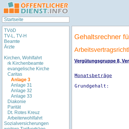
Startseite
TVöD
Gehaltsrechner fü
TV-L, TV-H
Beamte
Ärzte
Arbeitsvertragsricht
Kirchen, Wohlfahrt
Vergütungsgruppe 8, Verg
rk Kirchenbeamte
evangelische Kirche
Caritas
Monatsbeträge
Anlage 3
Anlage 31
Anlage 32
Anlage 33
Diakonie
Parität
Dt. Rotes Kreuz
Arbeiterwohlfahrt
Sozialversicherungen
weitere Tarifverträge