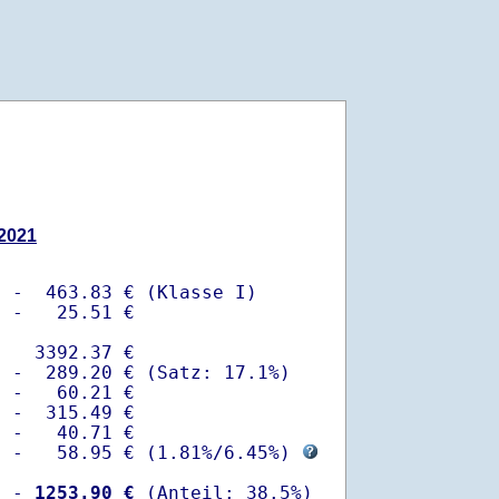
.2021
 -  463.83 € (Klasse I)

 -   25.51 €

   3392.37 €

 -  289.20 € (Satz: 17.1%)  

 -   60.21 € 

 -  315.49 €

 -   40.71 €

  -   58.95 € (
1.81%
/
6.45%
) 
  -
 1253.90 €