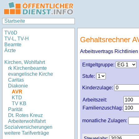
Startseite
TVöD
Gehaltsrechner A
TV-L, TV-H
Beamte
Ärzte
Arbeitsvertrags Richtlinie
Kirchen, Wohlfahrt
Entgeltgruppe:
rk Kirchenbeamte
evangelische Kirche
Stufe:
Caritas
Diakonie
Kinderzulage:
AVR
KTD
Arbeitszeit:
TV KB
Familienzuschlag:
Parität
Dt. Rotes Kreuz
monatliche Zulagen:
Arbeiterwohlfahrt
Sozialversicherungen
weitere Tarifverträge
Steuerjahr: