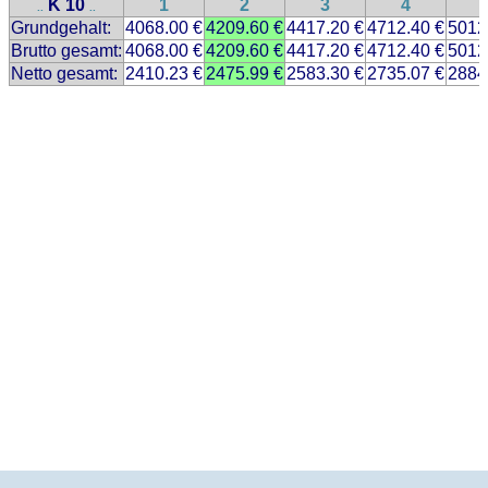
K 10
1
2
3
4
..
..
Grundgehalt:
4068.00 €
4209.60 €
4417.20 €
4712.40 €
5012
Brutto gesamt:
4068.00 €
4209.60 €
4417.20 €
4712.40 €
5012
Netto gesamt:
2410.23 €
2475.99 €
2583.30 €
2735.07 €
2884