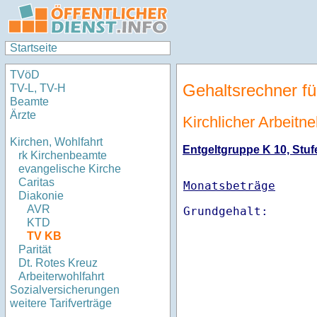
Startseite
TVöD
Gehaltsrechner fü
TV-L, TV-H
Beamte
Ärzte
Kirchlicher Arbeitn
Kirchen, Wohlfahrt
Entgeltgruppe K 10, Stufe
rk Kirchenbeamte
evangelische Kirche
Caritas
Monatsbeträge
Diakonie
AVR
KTD
TV KB
Parität
Dt. Rotes Kreuz
Arbeiterwohlfahrt
Sozialversicherungen
weitere Tarifverträge