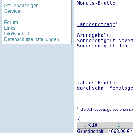
Monats-Brutto:    
Stellenanzeigen
Service
Forum
1
Jahresbeträge
Links
Info/Kontakt
Grundgehalt:       
Datenschutzeinstellungen
Sonderentgelt Nove
Sonderentgelt Juni
Jahres-Brutto:    
1
: die Jahresbeträge beziehen s
K
K 10
1
..
..
Grundgehalt:
4068.00 €
4