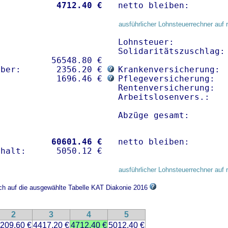
           
 4712.40 €
netto bleiben:       
ausführlicher Lohnsteuerrechner auf 
Lohnsteuer:           
Solidaritätszuschlag: 
          56548.80 € 

mber:       2356.20 € 
Krankenversicherung: 
:           1696.46 € 
Pflegeversicherung:   
Rentenversicherung:   
Arbeitslosenvers.:    
Abzüge gesamt:       
           
60601.46 €
netto bleiben:       
ausführlicher Lohnsteuerrechner auf 
ich auf die ausgewählte Tabelle KAT Diakonie 2016
2
3
4
5
209.60 €
4417.20 €
4712.40 €
5012.40 €