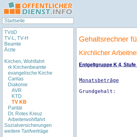
Startseite
TVöD
Gehaltsrechner fü
TV-L, TV-H
Beamte
Ärzte
Kirchlicher Arbeitn
Kirchen, Wohlfahrt
Entgeltgruppe K 4, Stufe 
rk Kirchenbeamte
evangelische Kirche
Caritas
Monatsbeträge
Diakonie
AVR
KTD
TV KB
Parität
Dt. Rotes Kreuz
Arbeiterwohlfahrt
Sozialversicherungen
weitere Tarifverträge