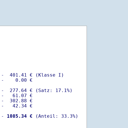
-  401.41 € (Klasse I)

-    0.00 €

-  277.64 € (Satz: 17.1%)  

-   61.07 € 

-  302.88 €

-   42.34 €

 -
 1085.34 €