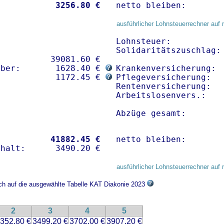
           
 3256.80 €
netto bleiben:       
ausführlicher Lohnsteuerrechner auf 
Lohnsteuer:           
Solidaritätszuschlag: 
          39081.60 € 

mber:       1628.40 € 
Krankenversicherung:  
:           1172.45 € 
Pflegeversicherung:   
Rentenversicherung:   
Arbeitslosenvers.:    
Abzüge gesamt:       
           
41882.45 €
netto bleiben:       
ausführlicher Lohnsteuerrechner auf 
ich auf die ausgewählte Tabelle KAT Diakonie 2023
2
3
4
5
352.80 €
3499.20 €
3702.00 €
3907.20 €