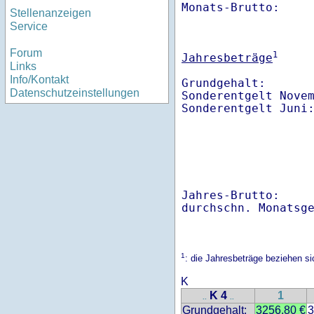
Monats-Brutto:    
Stellenanzeigen
Service
Forum
1
Jahresbeträge
Links
Info/Kontakt
Grundgehalt:       
Datenschutzeinstellungen
Sonderentgelt Nove
Sonderentgelt Juni
Jahres-Brutto:    
1
: die Jahresbeträge beziehen s
K
K 4
1
..
..
Grundgehalt:
3256.80 €
3