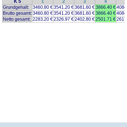
K 5
1
2
3
4
..
..
Grundgehalt:
3460.80 €
3541.20 €
3681.60 €
3866.40 €
4084
Brutto gesamt:
3460.80 €
3541.20 €
3681.60 €
3866.40 €
4084
Netto gesamt:
2283.20 €
2326.97 €
2402.80 €
2501.71 €
2617