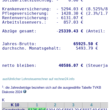
Solidaritätszuschlag: -    0.00 €

Krankenversicherung:  - 5294.03 € (8.525%/8
Pflegeversicherung:   - 1428.30 € (2.3%/1.7%
Rentenversicherung:   - 6131.07 €

Arbeitslosenvers.:    -  857.03 €

Abzüge gesamt:        -
25339.43 €
Jahres-Brutto:               
65925.50 €
netto bleiben:         
40586.07 €
 (Steuerja
ausführlicher Lohnsteuerrechner auf rechner24.info
1
: die Jahresbeträge beziehen sich auf die ausgewählte Tabelle TVKB
Diakonie 2024
K
K 10
1
2
3
4
..
..