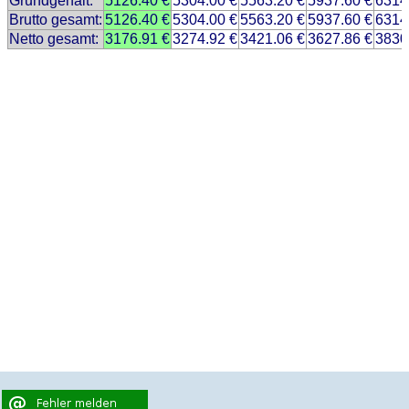
Grundgehalt:
5126.40 €
5304.00 €
5563.20 €
5937.60 €
6314
Brutto gesamt:
5126.40 €
5304.00 €
5563.20 €
5937.60 €
6314
Netto gesamt:
3176.91 €
3274.92 €
3421.06 €
3627.86 €
3830