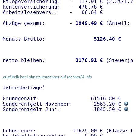
Pflegeversicherung:   -  117.91 € (2.3%/1.7%
Rentenversicherung:   -  476.76 €

Arbeitslosenvers.:    -   66.64 €

Abzüge gesamt:        -
 1949.49 €
Monats-Brutto:               
 5126.40 €
netto bleiben:         
 3176.91 €
 (Steuerja
ausführlicher Lohnsteuerrechner auf rechner24.info
1
Jahresbeträge
Grundgehalt:                 61516.80 € 

Sonderentgelt November:       2563.20 € 
Sonderentgelt Juni:           1845.50 € 
Lohnsteuer:           -11629.00 € (Klasse I)