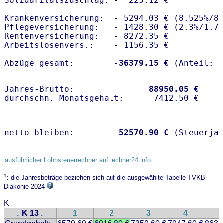
Solidaritätszuschlag: -  223.12 €

Krankenversicherung:  - 5294.03 € (8.525%/8
Pflegeversicherung:   - 1428.30 € (2.3%/1.7%
Rentenversicherung:   - 8272.35 €

Arbeitslosenvers.:    - 1156.35 €

Abzüge gesamt:        -
36379.15 €
Jahres-Brutto:               
88950.05 €
netto bleiben:         
52570.90 €
 (Steuerja
ausführlicher Lohnsteuerrechner auf rechner24.info
1
: die Jahresbeträge beziehen sich auf die ausgewählte Tabelle TVKB
Diakonie 2024
K
K 13
1
2
3
4
..
..