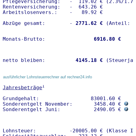
Pflegeversicherung:   -  119.02 € (2.3%/1.7%
Rentenversicherung:   -  643.26 €

Arbeitslosenvers.:    -   89.92 €

Abzüge gesamt:        -
 2771.62 €
Monats-Brutto:               
 6916.80 €
netto bleiben:         
 4145.18 €
 (Steuerja
ausführlicher Lohnsteuerrechner auf rechner24.info
1
Jahresbeträge
Grundgehalt:                 83001.60 € 

Sonderentgelt November:       3458.40 € 
Sonderentgelt Juni:           2490.05 € 
Lohnsteuer:           -20005.00 € (Klasse I)