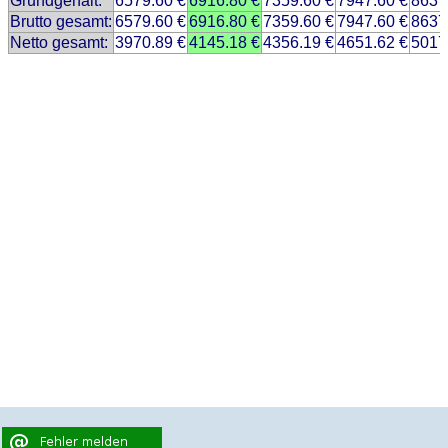
Grundgehalt:
6579.60 €
6916.80 €
7359.60 €
7947.60 €
8637
Brutto gesamt:
6579.60 €
6916.80 €
7359.60 €
7947.60 €
8637
Netto gesamt:
3970.89 €
4145.18 €
4356.19 €
4651.62 €
5017