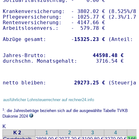
Solidaritätszuschlag: -    0.00 €

Krankenversicherung:  - 3802.02 € (8.525%/8.
Pflegeversicherung:   - 1025.77 € (2.3%/1.7%
Rentenversicherung:   - 4147.66 €

Arbeitslosenvers.:    -  579.78 €

Abzüge gesamt:        -
15325.23 €
Jahres-Brutto:               
44598.48 €
netto bleiben:         
29273.25 €
 (Steuerja
ausführlicher Lohnsteuerrechner auf rechner24.info
1
: die Jahresbeträge beziehen sich auf die ausgewählte Tabelle TVKB
Diakonie 2024
K
K 2
1
2
3
4
..