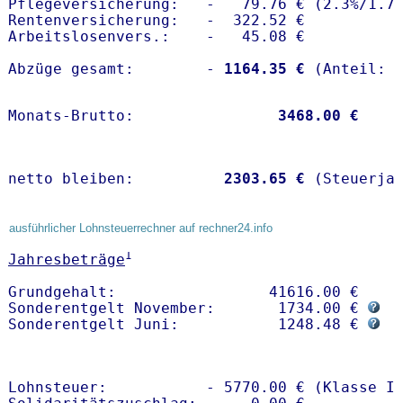
Pflegeversicherung:   -   79.76 € (2.3%/1.7%
Rentenversicherung:   -  322.52 €

Arbeitslosenvers.:    -   45.08 €

Abzüge gesamt:        -
 1164.35 €
Monats-Brutto:               
 3468.00 €
netto bleiben:         
 2303.65 €
 (Steuerja
ausführlicher Lohnsteuerrechner auf rechner24.info
1
Jahresbeträge
Grundgehalt:                 41616.00 € 

Sonderentgelt November:       1734.00 € 
Sonderentgelt Juni:           1248.48 € 
Lohnsteuer:           - 5770.00 € (Klasse I)