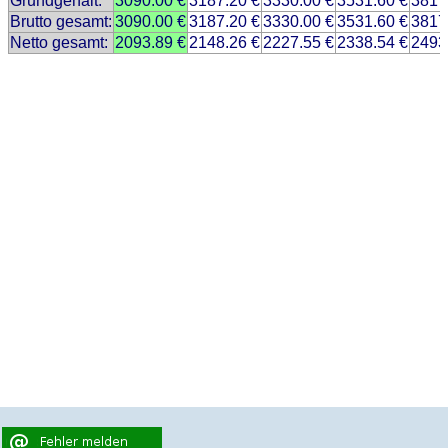
Grundgehalt:
3090.00 €
3187.20 €
3330.00 €
3531.60 €
3817
Brutto gesamt:
3090.00 €
3187.20 €
3330.00 €
3531.60 €
3817
Netto gesamt:
2093.89 €
2148.26 €
2227.55 €
2338.54 €
2493