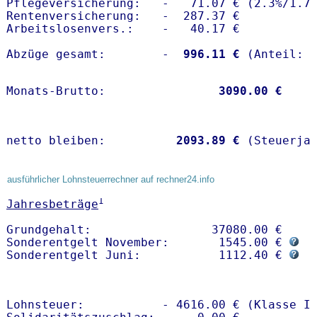
Pflegeversicherung:   -   71.07 € (2.3%/1.7%
Rentenversicherung:   -  287.37 €

Arbeitslosenvers.:    -   40.17 €

Abzüge gesamt:        -
  996.11 €
Monats-Brutto:               
 3090.00 €
netto bleiben:         
 2093.89 €
 (Steuerja
ausführlicher Lohnsteuerrechner auf rechner24.info
1
Jahresbeträge
Grundgehalt:                 37080.00 € 

Sonderentgelt November:       1545.00 € 
Sonderentgelt Juni:           1112.40 € 
Lohnsteuer:           - 4616.00 € (Klasse I)