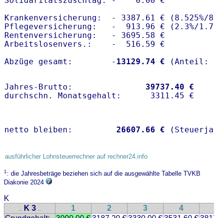
Solidaritätszuschlag: -    0.00 €

Krankenversicherung:  - 3387.61 € (8.525%/8.
Pflegeversicherung:   -  913.96 € (2.3%/1.7%
Rentenversicherung:   - 3695.58 €

Arbeitslosenvers.:    -  516.59 €

Abzüge gesamt:        -
13129.74 €
Jahres-Brutto:               
39737.40 €
netto bleiben:         
26607.66 €
 (Steuerja
ausführlicher Lohnsteuerrechner auf rechner24.info
1
: die Jahresbeträge beziehen sich auf die ausgewählte Tabelle TVKB
Diakonie 2024
K
K 3
1
2
3
4
..
..