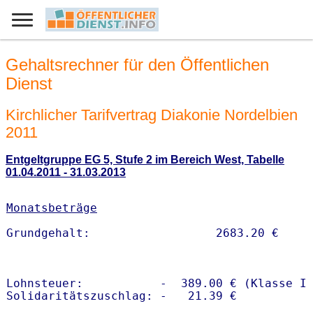
Gehaltsrechner für den Öffentlichen
Dienst
Kirchlicher Tarifvertrag Diakonie Nordelbien
2011
Entgeltgruppe EG 5, Stufe 2 im Bereich West, Tabelle
01.04.2011 - 31.03.2013
Monatsbeträge
Lohnsteuer:           -  389.00 € (Klasse I)
Solidaritätszuschlag: -   21.39 €
