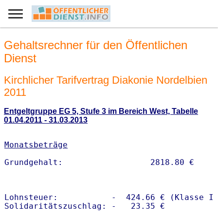
Gehaltsrechner für den Öffentlichen
Dienst
Kirchlicher Tarifvertrag Diakonie Nordelbien
2011
Entgeltgruppe EG 5, Stufe 3 im Bereich West, Tabelle
01.04.2011 - 31.03.2013
Monatsbeträge
Lohnsteuer:           -  424.66 € (Klasse I)
Solidaritätszuschlag: -   23.35 €
