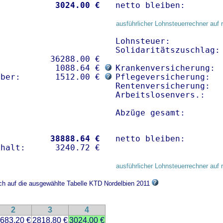
           
 3024.00 €
netto bleiben:       
ausführlicher Lohnsteuerrechner auf 
Lohnsteuer:           
Solidaritätszuschlag: 
          36288.00 € 

:           1088.64 € 
Krankenversicherung:  
mber:       1512.00 € 
Pflegeversicherung:   
Rentenversicherung:   
Arbeitslosenvers.:    
Abzüge gesamt:       
           
38888.64 €
netto bleiben:       
ausführlicher Lohnsteuerrechner auf 
ich auf die ausgewählte Tabelle KTD Nordelbien 2011
2
3
4
683.20 €
2818.80 €
3024.00 €