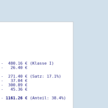
-  480.16 € (Klasse I)

-   26.40 €

-  271.40 € (Satz: 17.1%)  

-   37.04 € 

-  300.89 €

-   45.36 €

 -
 1161.26 €