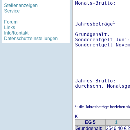
Monats-Brutto:    
Stellenanzeigen
Service
Forum
1
Jahresbeträge
Links
Info/Kontakt
Grundgehalt:       
Datenschutzeinstellungen
Sonderentgelt Juni
Sonderentgelt Nove
Jahres-Brutto:    
1
: die Jahresbeträge beziehen s
K
EG 5
1
..
..
Grundgehalt:
2546.40 €
2