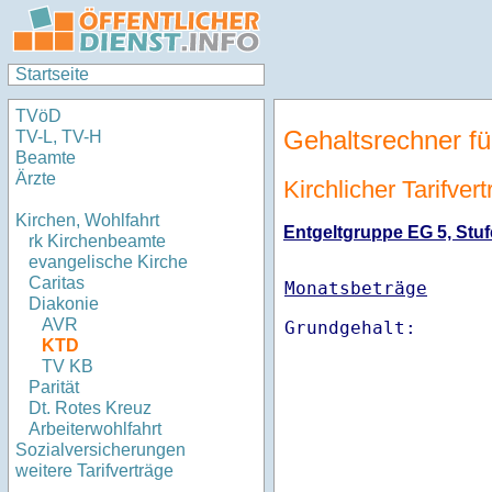
Startseite
TVöD
Gehaltsrechner fü
TV-L, TV-H
Beamte
Ärzte
Kirchlicher Tarifve
Kirchen, Wohlfahrt
Entgeltgruppe EG 5, Stufe
rk Kirchenbeamte
evangelische Kirche
Caritas
Monatsbeträge
Diakonie
AVR
KTD
TV KB
Parität
Dt. Rotes Kreuz
Arbeiterwohlfahrt
Sozialversicherungen
weitere Tarifverträge