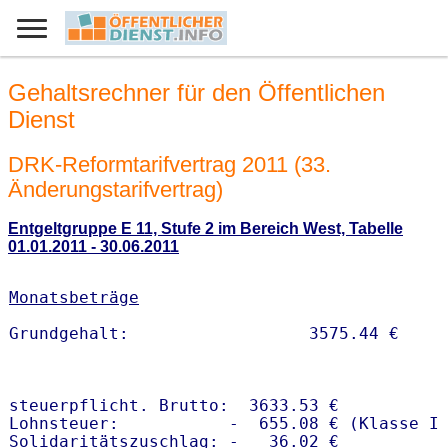
Gehaltsrechner für den Öffentlichen
Dienst
DRK-Reformtarifvertrag 2011 (33.
Änderungstarifvertrag)
Entgeltgruppe E 11, Stufe 2 im Bereich West, Tabelle
01.01.2011 - 30.06.2011
Monatsbeträge
steuerpflicht. Brutto:  3633.53 €

Lohnsteuer:           -  655.08 € (Klasse I)
Solidaritätszuschlag: -   36.02 €
