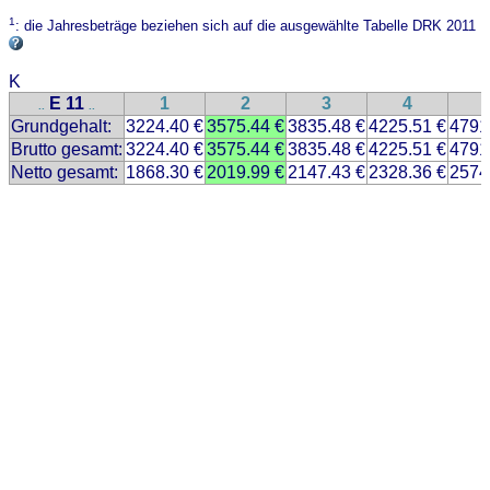
1
: die Jahresbeträge beziehen sich auf die ausgewählte Tabelle DRK 2011
K
E 11
1
2
3
4
..
..
Grundgehalt:
3224.40 €
3575.44 €
3835.48 €
4225.51 €
4791
Brutto gesamt:
3224.40 €
3575.44 €
3835.48 €
4225.51 €
4791
Netto gesamt:
1868.30 €
2019.99 €
2147.43 €
2328.36 €
2574