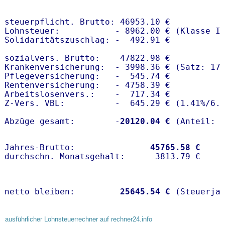
steuerpflicht. Brutto: 46953.10 €

Lohnsteuer:           - 8962.00 € (Klasse I)
Solidaritätszuschlag: -  492.91 €

sozialvers. Brutto:    47822.98 €

Krankenversicherung:  - 3998.36 € (Satz: 17.
Pflegeversicherung:   -  545.74 € 

Rentenversicherung:   - 4758.39 €

Arbeitslosenvers.:    -  717.34 €

Z-Vers. VBL:          -  645.29 € (
1.41%
/
6.
Abzüge gesamt:        -
20120.04 €
Jahres-Brutto:               
45765.58 €
netto bleiben:         
25645.54 €
 (Steuerja
ausführlicher Lohnsteuerrechner auf rechner24.info