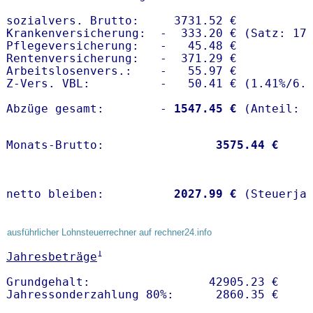
sozialvers. Brutto:     3731.52 €

Krankenversicherung:  -  333.20 € (Satz: 17.
Pflegeversicherung:   -   45.48 € 

Rentenversicherung:   -  371.29 €

Arbeitslosenvers.:    -   55.97 €

Z-Vers. VBL:          -   50.41 € (
1.41%
/
6.
Abzüge gesamt:        -
 1547.45 €
Monats-Brutto:               
 3575.44 €
netto bleiben:         
 2027.99 €
 (Steuerja
ausführlicher Lohnsteuerrechner auf rechner24.info
1
Jahresbeträge
Grundgehalt:                 42905.23 € 
