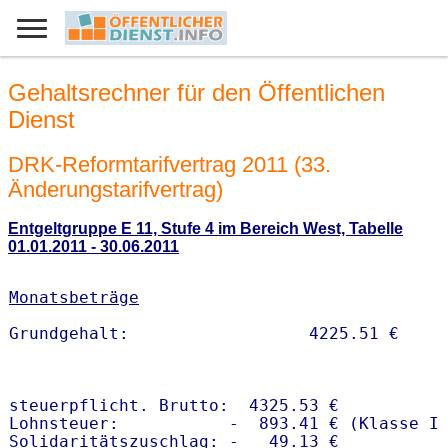
Gehaltsrechner für den Öffentlichen
Dienst
DRK-Reformtarifvertrag 2011 (33.
Änderungstarifvertrag)
Entgeltgruppe E 11, Stufe 4 im Bereich West, Tabelle
01.01.2011 - 30.06.2011
Monatsbeträge
steuerpflicht. Brutto:  4325.53 €

Lohnsteuer:           -  893.41 € (Klasse I)
Solidaritätszuschlag: -   49.13 €
