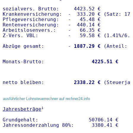
sozialvers. Brutto:     4423.52 €

Krankenversicherung:  -  333.20 € (Satz: 17.
Pflegeversicherung:   -   45.48 € 

Rentenversicherung:   -  440.14 €

Arbeitslosenvers.:    -   66.35 €

Z-Vers. VBL:          -   59.58 € (
1.41%
/
6.
Abzüge gesamt:        -
 1887.29 €
Monats-Brutto:               
 4225.51 €
netto bleiben:         
 2338.22 €
 (Steuerja
ausführlicher Lohnsteuerrechner auf rechner24.info
1
Jahresbeträge
Grundgehalt:                 50706.14 € 
