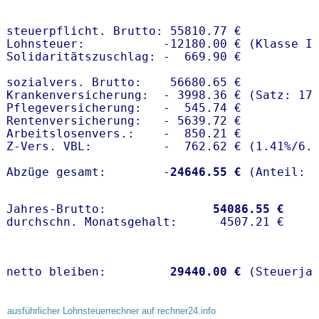
steuerpflicht. Brutto: 55810.77 €

Lohnsteuer:           -12180.00 € (Klasse I)
Solidaritätszuschlag: -  669.90 €

sozialvers. Brutto:    56680.65 €

Krankenversicherung:  - 3998.36 € (Satz: 17.
Pflegeversicherung:   -  545.74 € 

Rentenversicherung:   - 5639.72 €

Arbeitslosenvers.:    -  850.21 €

Z-Vers. VBL:          -  762.62 € (
1.41%
/
6.
Abzüge gesamt:        -
24646.55 €
Jahres-Brutto:               
54086.55 €
netto bleiben:         
29440.00 €
 (Steuerja
ausführlicher Lohnsteuerrechner auf rechner24.info