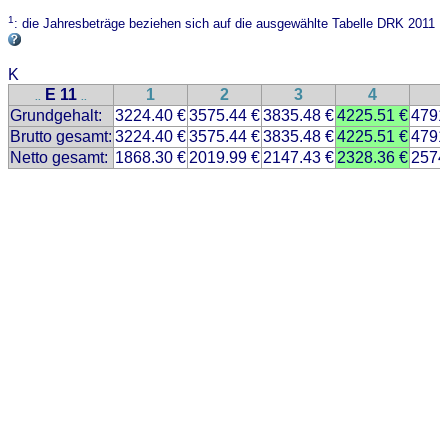
1
: die Jahresbeträge beziehen sich auf die ausgewählte Tabelle DRK 2011
K
E 11
1
2
3
4
..
..
Grundgehalt:
3224.40 €
3575.44 €
3835.48 €
4225.51 €
4791
Brutto gesamt:
3224.40 €
3575.44 €
3835.48 €
4225.51 €
4791
Netto gesamt:
1868.30 €
2019.99 €
2147.43 €
2328.36 €
2574