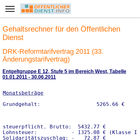
Gehaltsrechner für den Öffentlichen
Dienst
DRK-Reformtarifvertrag 2011 (33.
Änderungstarifvertrag)
Entgeltgruppe E 12, Stufe 5 im Bereich West, Tabelle
01.01.2011 - 30.06.2011
Monatsbeträge
steuerpflicht. Brutto:  5432.77 €

Lohnsteuer:           - 1325.08 € (Klasse I)
Solidaritätszuschlag: -   72.87 €
