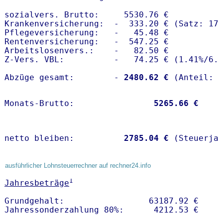
sozialvers. Brutto:     5530.76 €

Krankenversicherung:  -  333.20 € (Satz: 17.
Pflegeversicherung:   -   45.48 € 

Rentenversicherung:   -  547.25 €

Arbeitslosenvers.:    -   82.50 €

Z-Vers. VBL:          -   74.25 € (
1.41%
/
6.
Abzüge gesamt:        -
 2480.62 €
Monats-Brutto:               
 5265.66 €
netto bleiben:         
 2785.04 €
 (Steuerja
ausführlicher Lohnsteuerrechner auf rechner24.info
1
Jahresbeträge
Grundgehalt:                 63187.92 € 
