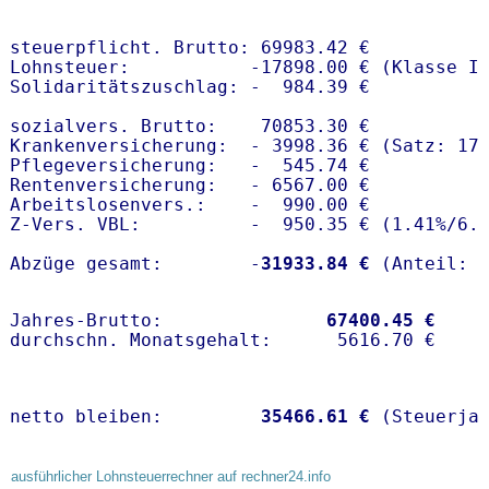
steuerpflicht. Brutto: 69983.42 €

Lohnsteuer:           -17898.00 € (Klasse I)
Solidaritätszuschlag: -  984.39 €

sozialvers. Brutto:    70853.30 €

Krankenversicherung:  - 3998.36 € (Satz: 17
Pflegeversicherung:   -  545.74 € 

Rentenversicherung:   - 6567.00 €

Arbeitslosenvers.:    -  990.00 €

Z-Vers. VBL:          -  950.35 € (
1.41%
/
6.
Abzüge gesamt:        -
31933.84 €
Jahres-Brutto:               
67400.45 €
netto bleiben:         
35466.61 €
 (Steuerja
ausführlicher Lohnsteuerrechner auf rechner24.info