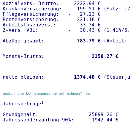
sozialvers. Brutto:     2222.94 €

Krankenversicherung:  -  199.51 € (Satz: 17.
Pflegeversicherung:   -   27.23 € 

Rentenversicherung:   -  221.18 €

Arbeitslosenvers.:    -   33.34 €

Z-Vers. VBL:          -   30.43 € (
1.41%
/
6.
Abzüge gesamt:        -
  783.79 €
Monats-Brutto:               
 2158.27 €
netto bleiben:         
 1374.48 €
 (Steuerja
ausführlicher Lohnsteuerrechner auf rechner24.info
1
Jahresbeträge
Grundgehalt:                 25899.26 € 
