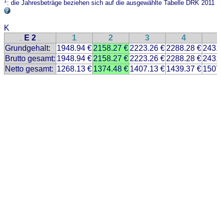
1
: die Jahresbeträge beziehen sich auf die ausgewählte Tabelle DRK 2011
K
E 2
1
2
3
4
..
..
Grundgehalt:
1948.94 €
2158.27 €
2223.26 €
2288.28 €
2431
Brutto gesamt:
1948.94 €
2158.27 €
2223.26 €
2288.28 €
2431
Netto gesamt:
1268.13 €
1374.48 €
1407.13 €
1439.37 €
1507