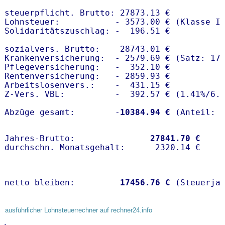
steuerpflicht. Brutto: 27873.13 €

Lohnsteuer:           - 3573.00 € (Klasse I)
Solidaritätszuschlag: -  196.51 €

sozialvers. Brutto:    28743.01 €

Krankenversicherung:  - 2579.69 € (Satz: 17.
Pflegeversicherung:   -  352.10 € 

Rentenversicherung:   - 2859.93 €

Arbeitslosenvers.:    -  431.15 €

Z-Vers. VBL:          -  392.57 € (
1.41%
/
6.
Abzüge gesamt:        -
10384.94 €
Jahres-Brutto:               
27841.70 €
netto bleiben:         
17456.76 €
 (Steuerja
ausführlicher Lohnsteuerrechner auf rechner24.info