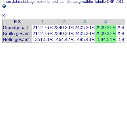
1
: die Jahresbeträge beziehen sich auf die ausgewählte Tabelle DRK 2011
K
E 3
1
2
3
4
..
..
Grundgehalt:
2112.76 €
2340.30 €
2405.30 €
2509.31 €
2587
Brutto gesamt:
2112.76 €
2340.30 €
2405.30 €
2509.31 €
2587
Netto gesamt:
1351.53 €
1464.42 €
1495.43 €
1544.54 €
1581