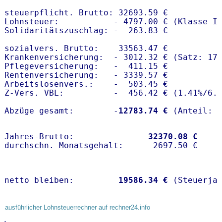
steuerpflicht. Brutto: 32693.59 €

Lohnsteuer:           - 4797.00 € (Klasse I)
Solidaritätszuschlag: -  263.83 €

sozialvers. Brutto:    33563.47 €

Krankenversicherung:  - 3012.32 € (Satz: 17.
Pflegeversicherung:   -  411.15 € 

Rentenversicherung:   - 3339.57 €

Arbeitslosenvers.:    -  503.45 €

Z-Vers. VBL:          -  456.42 € (
1.41%
/
6.
Abzüge gesamt:        -
12783.74 €
Jahres-Brutto:               
32370.08 €
netto bleiben:         
19586.34 €
 (Steuerja
ausführlicher Lohnsteuerrechner auf rechner24.info