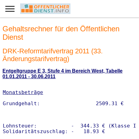
Gehaltsrechner für den Öffentlichen
Dienst
DRK-Reformtarifvertrag 2011 (33.
Änderungstarifvertrag)
Entgeltgruppe E 3, Stufe 4 im Bereich West, Tabelle
01.01.2011 - 30.06.2011
Monatsbeträge
Lohnsteuer:           -  344.33 € (Klasse I)
Solidaritätszuschlag: -   18.93 €
