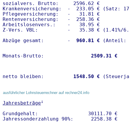
sozialvers. Brutto:     2596.62 €

Krankenversicherung:  -  233.05 € (Satz: 17.
Pflegeversicherung:   -   31.81 € 

Rentenversicherung:   -  258.36 €

Arbeitslosenvers.:    -   38.95 €

Z-Vers. VBL:          -   35.38 € (
1.41%
/
6.
Abzüge gesamt:        -
  960.81 €
Monats-Brutto:               
 2509.31 €
netto bleiben:         
 1548.50 €
 (Steuerja
ausführlicher Lohnsteuerrechner auf rechner24.info
1
Jahresbeträge
Grundgehalt:                 30111.70 € 
