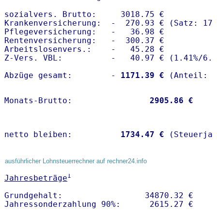
sozialvers. Brutto:     3018.75 €

Krankenversicherung:  -  270.93 € (Satz: 17.
Pflegeversicherung:   -   36.98 € 

Rentenversicherung:   -  300.37 €

Arbeitslosenvers.:    -   45.28 €

Z-Vers. VBL:          -   40.97 € (
1.41%
/
6.
Abzüge gesamt:        -
 1171.39 €
Monats-Brutto:               
 2905.86 €
netto bleiben:         
 1734.47 €
 (Steuerja
ausführlicher Lohnsteuerrechner auf rechner24.info
1
Jahresbeträge
Grundgehalt:                 34870.32 € 
