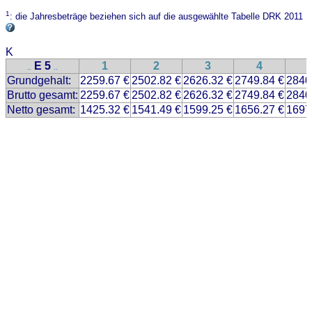
1
: die Jahresbeträge beziehen sich auf die ausgewählte Tabelle DRK 2011
K
E 5
1
2
3
4
..
..
Grundgehalt:
2259.67 €
2502.82 €
2626.32 €
2749.84 €
2840
Brutto gesamt:
2259.67 €
2502.82 €
2626.32 €
2749.84 €
2840
Netto gesamt:
1425.32 €
1541.49 €
1599.25 €
1656.27 €
1697