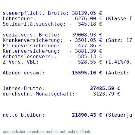
steuerpflicht. Brutto: 38139.05 €

Lohnsteuer:           - 6276.00 € (Klasse I)
Solidaritätszuschlag: -  345.18 €

sozialvers. Brutto:    39008.93 €

Krankenversicherung:  - 3501.05 € (Satz: 17.
Pflegeversicherung:   -  477.86 € 

Rentenversicherung:   - 3881.39 €

Arbeitslosenvers.:    -  585.13 €

Z-Vers. VBL:          -  528.55 € (
1.41%
/
6.
Abzüge gesamt:        -
15595.16 €
Jahres-Brutto:               
37485.59 €
netto bleiben:         
21890.43 €
 (Steuerja
ausführlicher Lohnsteuerrechner auf rechner24.info