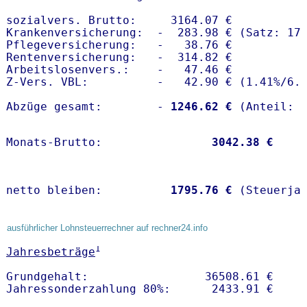
sozialvers. Brutto:     3164.07 €

Krankenversicherung:  -  283.98 € (Satz: 17.
Pflegeversicherung:   -   38.76 € 

Rentenversicherung:   -  314.82 €

Arbeitslosenvers.:    -   47.46 €

Z-Vers. VBL:          -   42.90 € (
1.41%
/
6.
Abzüge gesamt:        -
 1246.62 €
Monats-Brutto:               
 3042.38 €
netto bleiben:         
 1795.76 €
 (Steuerja
ausführlicher Lohnsteuerrechner auf rechner24.info
1
Jahresbeträge
Grundgehalt:                 36508.61 € 
