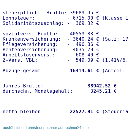
steuerpflicht. Brutto: 39689.95 €

Lohnsteuer:           - 6715.00 € (Klasse I)
Solidaritätszuschlag: -  369.32 €

sozialvers. Brutto:    40559.83 €

Krankenversicherung:  - 3640.24 € (Satz: 17.
Pflegeversicherung:   -  496.86 € 

Rentenversicherung:   - 4035.70 €

Arbeitslosenvers.:    -  608.40 €

Z-Vers. VBL:          -  549.09 € (
1.41%
/
6.
Abzüge gesamt:        -
16414.61 €
Jahres-Brutto:               
38942.52 €
netto bleiben:         
22527.91 €
 (Steuerja
ausführlicher Lohnsteuerrechner auf rechner24.info