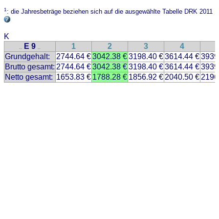
1
: die Jahresbeträge beziehen sich auf die ausgewählte Tabelle DRK 2011
K
E 9
1
2
3
4
..
..
Grundgehalt:
2744.64 €
3042.38 €
3198.40 €
3614.44 €
3939
Brutto gesamt:
2744.64 €
3042.38 €
3198.40 €
3614.44 €
3939
Netto gesamt:
1653.83 €
1788.28 €
1856.92 €
2040.50 €
2196