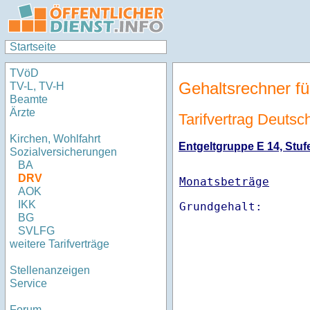
Startseite
TVöD
Gehaltsrechner fü
TV-L, TV-H
Beamte
Ärzte
Tarifvertrag Deuts
Kirchen, Wohlfahrt
Entgeltgruppe E 14, Stufe
Sozialversicherungen
BA
DRV
Monatsbeträge
AOK
IKK
BG
SVLFG
weitere Tarifverträge
Stellenanzeigen
Service
Forum