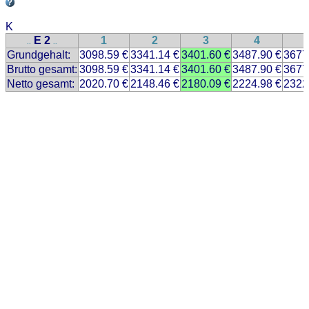
K
E 2
1
2
3
4
..
..
Grundgehalt:
3098.59 €
3341.14 €
3401.60 €
3487.90 €
3677
Brutto gesamt:
3098.59 €
3341.14 €
3401.60 €
3487.90 €
3677
Netto gesamt:
2020.70 €
2148.46 €
2180.09 €
2224.98 €
2322