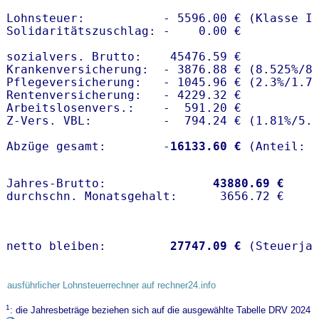
Lohnsteuer:           - 5596.00 € (Klasse I)
Solidaritätszuschlag: -    0.00 €

sozialvers. Brutto:    45476.59 €

Krankenversicherung:  - 3876.88 € (8.525%/8.
Pflegeversicherung:   - 1045.96 € (2.3%/1.7%
Rentenversicherung:   - 4229.32 €

Arbeitslosenvers.:    -  591.20 €

Z-Vers. VBL:          -  794.24 € (
1.81%
/
5.
Abzüge gesamt:        -
16133.60 €
Jahres-Brutto:               
43880.69 €
netto bleiben:         
27747.09 €
 (Steuerja
ausführlicher Lohnsteuerrechner auf rechner24.info
1
: die Jahresbeträge beziehen sich auf die ausgewählte Tabelle DRV 2024