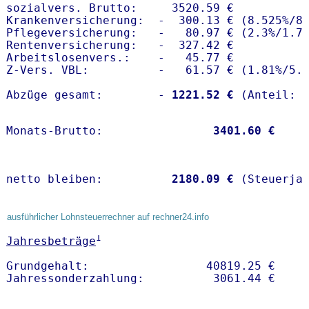
sozialvers. Brutto:     3520.59 €

Krankenversicherung:  -  300.13 € (8.525%/8.
Pflegeversicherung:   -   80.97 € (2.3%/1.7%
Rentenversicherung:   -  327.42 €

Arbeitslosenvers.:    -   45.77 €

Z-Vers. VBL:          -   61.57 € (
1.81%
/
5.
Abzüge gesamt:        -
 1221.52 €
Monats-Brutto:               
 3401.60 €
netto bleiben:         
 2180.09 €
 (Steuerja
ausführlicher Lohnsteuerrechner auf rechner24.info
1
Jahresbeträge
Grundgehalt:                 40819.25 € 
