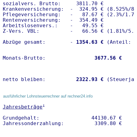
sozialvers. Brutto:     3811.70 €

Krankenversicherung:  -  324.95 € (8.525%/8.
Pflegeversicherung:   -   87.67 € (2.3%/1.7%
Rentenversicherung:   -  354.49 €

Arbeitslosenvers.:    -   49.55 €

Z-Vers. VBL:          -   66.56 € (
1.81%
/
5.
Abzüge gesamt:        -
 1354.63 €
Monats-Brutto:               
 3677.56 €
netto bleiben:         
 2322.93 €
 (Steuerja
ausführlicher Lohnsteuerrechner auf rechner24.info
1
Jahresbeträge
Grundgehalt:                 44130.67 € 
