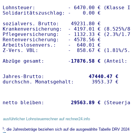
Lohnsteuer:           - 6470.00 € (Klasse I)
Solidaritätszuschlag: -    0.00 €

sozialvers. Brutto:    49231.80 €

Krankenversicherung:  - 4197.01 € (8.525%/8.
Pflegeversicherung:   - 1132.33 € (2.3%/1.7%
Rentenversicherung:   - 4578.56 €

Arbeitslosenvers.:    -  640.01 €

Z-Vers. VBL:          -  858.67 € (
1.81%
/
5.
Abzüge gesamt:        -
17876.58 €
Jahres-Brutto:               
47440.47 €
netto bleiben:         
29563.89 €
 (Steuerja
ausführlicher Lohnsteuerrechner auf rechner24.info
1
: die Jahresbeträge beziehen sich auf die ausgewählte Tabelle DRV 2024