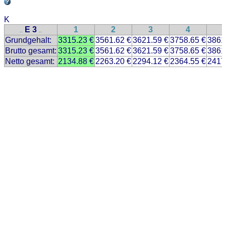
K
E 3
1
2
3
4
..
..
Grundgehalt:
3315.23 €
3561.62 €
3621.59 €
3758.65 €
3861
Brutto gesamt:
3315.23 €
3561.62 €
3621.59 €
3758.65 €
3861
Netto gesamt:
2134.88 €
2263.20 €
2294.12 €
2364.55 €
2417