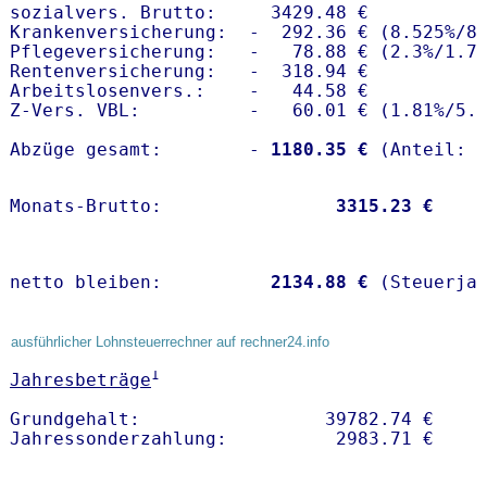
sozialvers. Brutto:     3429.48 €

Krankenversicherung:  -  292.36 € (8.525%/8.
Pflegeversicherung:   -   78.88 € (2.3%/1.7%
Rentenversicherung:   -  318.94 €

Arbeitslosenvers.:    -   44.58 €

Z-Vers. VBL:          -   60.01 € (
1.81%
/
5.
Abzüge gesamt:        -
 1180.35 €
Monats-Brutto:               
 3315.23 €
netto bleiben:         
 2134.88 €
 (Steuerja
ausführlicher Lohnsteuerrechner auf rechner24.info
1
Jahresbeträge
Grundgehalt:                 39782.74 € 
