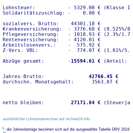
Lohnsteuer:           - 5329.00 € (Klasse I)
Solidaritätszuschlag: -    0.00 €

sozialvers. Brutto:    44301.18 €

Krankenversicherung:  - 3776.68 € (8.525%/8.
Pflegeversicherung:   - 1018.93 € (2.3%/1.7%
Rentenversicherung:   - 4120.01 €

Arbeitslosenvers.:    -  575.92 €

Z-Vers. VBL:          -  774.07 € (
1.81%
/
5.
Abzüge gesamt:        -
15594.61 €
Jahres-Brutto:               
42766.45 €
netto bleiben:         
27171.84 €
 (Steuerja
ausführlicher Lohnsteuerrechner auf rechner24.info
1
: die Jahresbeträge beziehen sich auf die ausgewählte Tabelle DRV 2024