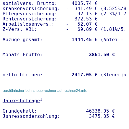
sozialvers. Brutto:     4005.74 €

Krankenversicherung:  -  341.49 € (8.525%/8.
Pflegeversicherung:   -   92.13 € (2.3%/1.7%
Rentenversicherung:   -  372.53 €

Arbeitslosenvers.:    -   52.07 €

Z-Vers. VBL:          -   69.89 € (
1.81%
/
5.
Abzüge gesamt:        -
 1444.45 €
Monats-Brutto:               
 3861.50 €
netto bleiben:         
 2417.05 €
 (Steuerja
ausführlicher Lohnsteuerrechner auf rechner24.info
1
Jahresbeträge
Grundgehalt:                 46338.05 € 
