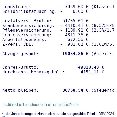
Lohnsteuer:           - 7069.00 € (Klasse I)
Solidaritätszuschlag: -    0.00 €

sozialvers. Brutto:    51735.01 €

Krankenversicherung:  - 4410.41 € (8.525%/8.
Pflegeversicherung:   - 1189.91 € (2.3%/1.7%
Rentenversicherung:   - 4811.36 €

Arbeitslosenvers.:    -  672.56 €

Z-Vers. VBL:          -  901.62 € (
1.81%
/
5.
Abzüge gesamt:        -
19054.86 €
Jahres-Brutto:               
49813.40 €
netto bleiben:         
30758.54 €
 (Steuerja
ausführlicher Lohnsteuerrechner auf rechner24.info
1
: die Jahresbeträge beziehen sich auf die ausgewählte Tabelle DRV 2024