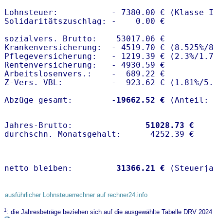
Lohnsteuer:           - 7380.00 € (Klasse I)
Solidaritätszuschlag: -    0.00 €

sozialvers. Brutto:    53017.06 €

Krankenversicherung:  - 4519.70 € (8.525%/8.
Pflegeversicherung:   - 1219.39 € (2.3%/1.7%
Rentenversicherung:   - 4930.59 €

Arbeitslosenvers.:    -  689.22 €

Z-Vers. VBL:          -  923.62 € (
1.81%
/
5.
Abzüge gesamt:        -
19662.52 €
Jahres-Brutto:               
51028.73 €
netto bleiben:         
31366.21 €
 (Steuerja
ausführlicher Lohnsteuerrechner auf rechner24.info
1
: die Jahresbeträge beziehen sich auf die ausgewählte Tabelle DRV 2024