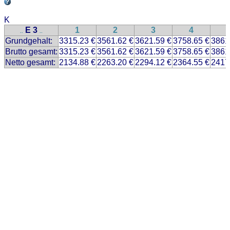
K
E 3
1
2
3
4
..
..
Grundgehalt:
3315.23 €
3561.62 €
3621.59 €
3758.65 €
3861
Brutto gesamt:
3315.23 €
3561.62 €
3621.59 €
3758.65 €
3861
Netto gesamt:
2134.88 €
2263.20 €
2294.12 €
2364.55 €
2417