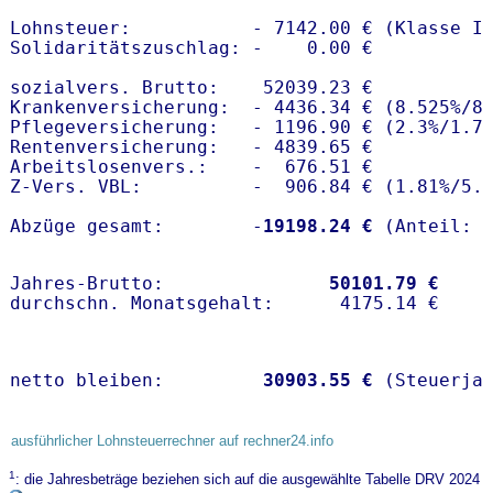
Lohnsteuer:           - 7142.00 € (Klasse I)
Solidaritätszuschlag: -    0.00 €

sozialvers. Brutto:    52039.23 €

Krankenversicherung:  - 4436.34 € (8.525%/8.
Pflegeversicherung:   - 1196.90 € (2.3%/1.7%
Rentenversicherung:   - 4839.65 €

Arbeitslosenvers.:    -  676.51 €

Z-Vers. VBL:          -  906.84 € (
1.81%
/
5.
Abzüge gesamt:        -
19198.24 €
Jahres-Brutto:               
50101.79 €
netto bleiben:         
30903.55 €
 (Steuerja
ausführlicher Lohnsteuerrechner auf rechner24.info
1
: die Jahresbeträge beziehen sich auf die ausgewählte Tabelle DRV 2024