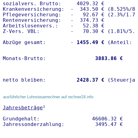
sozialvers. Brutto:     4029.32 €

Krankenversicherung:  -  343.50 € (8.525%/8.
Pflegeversicherung:   -   92.67 € (2.3%/1.7%
Rentenversicherung:   -  374.73 €

Arbeitslosenvers.:    -   52.38 €

Z-Vers. VBL:          -   70.30 € (
1.81%
/
5.
Abzüge gesamt:        -
 1455.49 €
Monats-Brutto:               
 3883.86 €
netto bleiben:         
 2428.37 €
 (Steuerja
ausführlicher Lohnsteuerrechner auf rechner24.info
1
Jahresbeträge
Grundgehalt:                 46606.32 € 
