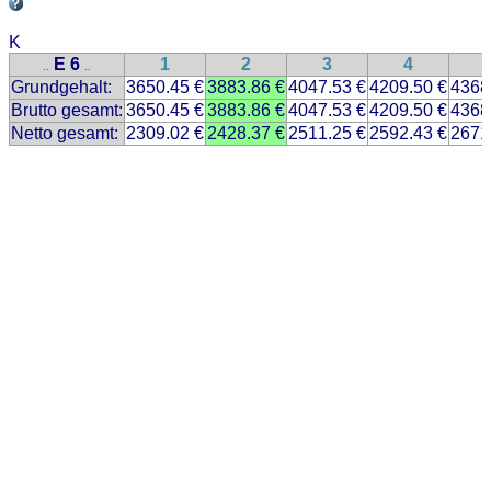
K
E 6
1
2
3
4
..
..
Grundgehalt:
3650.45 €
3883.86 €
4047.53 €
4209.50 €
4368
Brutto gesamt:
3650.45 €
3883.86 €
4047.53 €
4209.50 €
4368
Netto gesamt:
2309.02 €
2428.37 €
2511.25 €
2592.43 €
2671